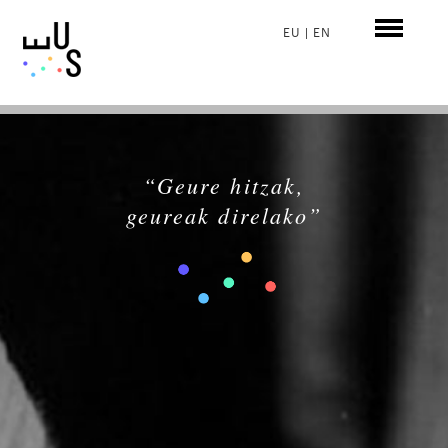
EU
|
EN
“Geure hitzak,
geureak direlako”