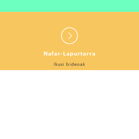
Nafar-Lapurtarra
Ikusi bideoak
Zuberotarra
Ikusi bideoak